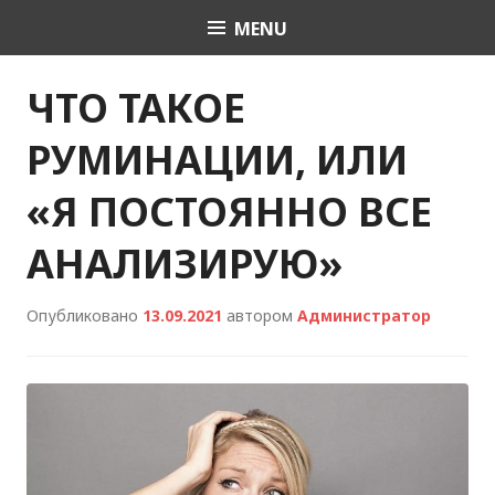
Skip
MENU
Психологическая
to
content
помощь СПб: сайт
ЧТО ТАКОЕ
психолога Юлии
РУМИНАЦИИ, ИЛИ
Холодовой
«Я ПОСТОЯННО ВСЕ
АНАЛИЗИРУЮ»
Опубликовано
13.09.2021
автором
Администратор